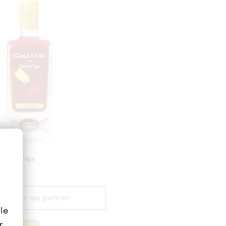
 Hors d'Age
UR
Ajouter au panier
le
r.