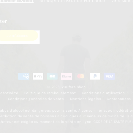
s Cloud & Clet
Armagnacs Brut de Fût Laoué
Vins Mai
ter
Moyens
de
© 2026,
Vinifera Shop
paiement
identialité
Politique de remboursement
Conditions d’utilisation
P
Conditions générales de vente
Mentions légales
Coordonnées
'abus d'alcool est dangereux pour la santé. A consommer avec modératio
terdiction de vente de boissons alcooliques aux mineurs de moins de 18 a
cheteur est exigée au moment de la vente en ligne. CODE DE LA SANTÉ PUBLI