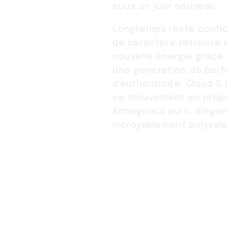
E
sous un jour nouveau.
Longtemps resté confide
C
de caractère retrouve 
T
nouvelle énergie grâce 
une génération de bar
I
d’authenticité. Cloud & 
ce mouvement en prop
O
Armagnacs purs, élégan
incroyablement polyvale
N
: