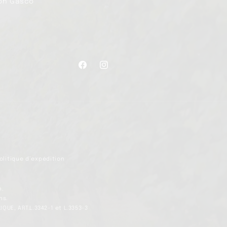
son Gascó
Facebook
Instagram
olitique d’expédition
n.
ns.
QUE, ART.L.3342-1 et L.3353-3