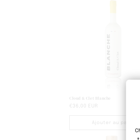
Cloud & Clet Blanche
Prix
€36,00 EUR
habituel
Ajouter au panier
C
t