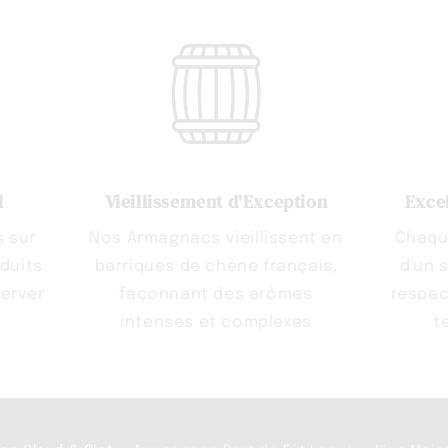
l
Vieillissement d'Exception
Exce
s sur
Nos Armagnacs vieillissent en
Chaque
oduits
barriques de chêne français,
d'un 
erver
façonnant des arômes
respec
intenses et complexes
t