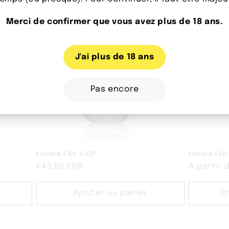
Merci de confirmer que vous avez plus de 18 ans.
J'ai plus de 18 ans
Pas encore
Cloud & Clet VSOP
Cloud & Clet
Prix
€43,00 EUR
Prix
À partir 
habituel
habituel
Ajouter au panier
C