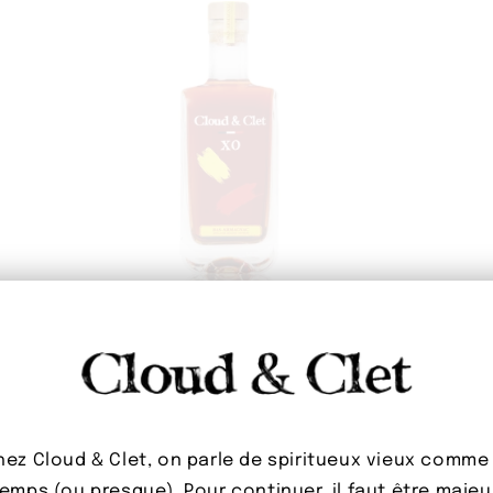
Cloud & Clet XO
Cloud & Clet
Prix
€58,00 EUR
Prix
€67,00 E
habituel
habituel
Ajouter au panier
hez Cloud & Clet, on parle de spiritueux vieux comme 
emps (ou presque). Pour continuer, il faut être majeu