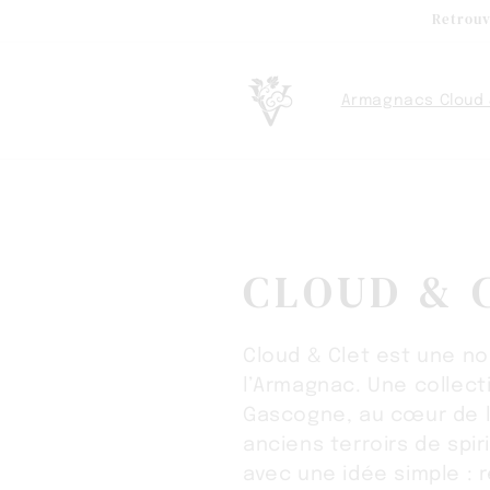
et
Retrouv
passer
au
contenu
Armagnacs Cloud 
C
CLOUD & 
O
Cloud & Clet est une no
L
l’Armagnac. Une collect
Gascogne, au cœur de l
L
anciens terroirs de spi
avec une idée simple : 